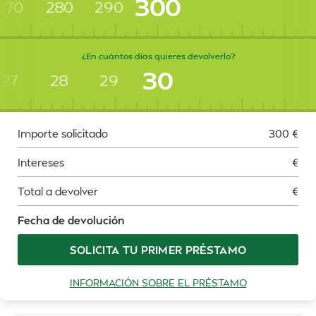
300
270
280
290
¿En cuántos días quieres devolverlo?
30
27
28
29
Importe solicitado
300
€
Intereses
€
Total a devolver
€
Fecha de devolución
SOLICITA TU PRIMER PRÉSTAMO
INFORMACIÓN SOBRE EL PRÉSTAMO