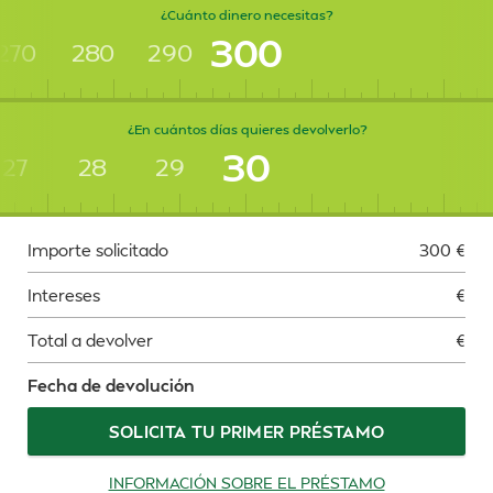
¿Cuánto dinero necesitas?
300
270
280
290
¿En cuántos días quieres devolverlo?
30
27
28
29
Importe solicitado
300
€
Intereses
€
Total a devolver
€
Fecha de devolución
SOLICITA TU PRIMER PRÉSTAMO
INFORMACIÓN SOBRE EL PRÉSTAMO