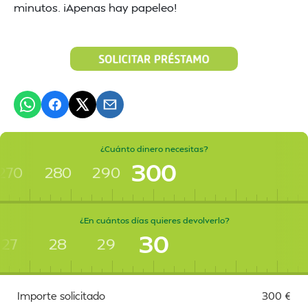
minutos. ¡Apenas hay papeleo!
¿Cuánto dinero necesitas?
300
270
280
290
¿En cuántos días quieres devolverlo?
30
27
28
29
Importe solicitado
300
€