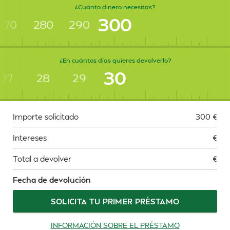
¿Cuánto dinero necesitas?
300
270
280
290
¿En cuántos días quieres devolverlo?
30
27
28
29
Importe solicitado
300
€
Intereses
€
Total a devolver
€
Fecha de devolución
SOLICITA TU PRIMER PRÉSTAMO
INFORMACIÓN SOBRE EL PRÉSTAMO