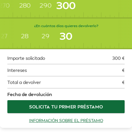
300
270
280
290
¿En cuántos días quieres devolverlo?
30
27
28
29
Importe solicitado
300
€
Intereses
€
Total a devolver
€
Fecha de devolución
SOLICITA TU PRIMER PRÉSTAMO
INFORMACIÓN SOBRE EL PRÉSTAMO