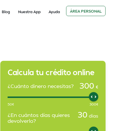
ÁREA PERSONAL
Blog
Nuestra App
Ayuda
Calcula tu crédito online
300
¿Cuánto dinero necesitas?
€
50
€
300
€
30
¿En cuántos días quieres
días
devolverlo?