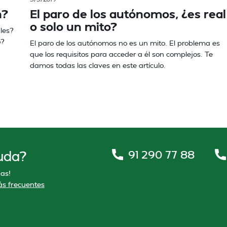
n?
El paro de los autónomos, ¿es real
o solo un mito?
les?
o?
El paro de los autónomos no es un mito. El problema es
que los requisitos para acceder a él son complejos. Te
damos todas las claves en este artículo.
91 290 77 88
uda?
as!
s frecuentes