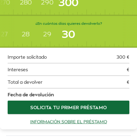
300
270
280
290
¿En cuántos días quieres devolverlo?
30
27
28
29
Importe solicitado
300
€
Intereses
€
Total a devolver
€
Fecha de devolución
SOLICITA TU PRIMER PRÉSTAMO
INFORMACIÓN SOBRE EL PRÉSTAMO