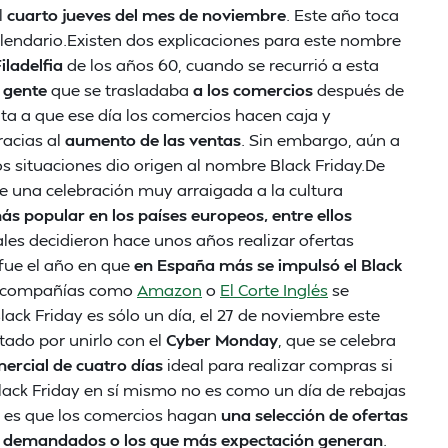
l
cuarto jueves del mes de noviembre
. Este año toca
calendario.Existen dos explicaciones para este nombre
iladelfia
de los años 60, cuando se recurrió a esta
e gente
que se trasladaba
a los comercios
después de
ta a que ese día los comercios hacen caja y
gracias al
aumento de las ventas
. Sin embargo, aún a
dos situaciones dio origen al nombre Black Friday.De
e una celebración muy arraigada a la cultura
s popular en los países europeos, entre ellos
les decidieron hace unos años realizar ofertas
fue el año en que
en España más se impulsó el Black
es compañías como
Amazon
o
El Corte Inglés
se
ack Friday es sólo un día, el 27 de noviembre este
tado por unirlo con el
Cyber Monday
, que se celebra
ercial de cuatro días
ideal para realizar compras si
ack Friday en sí mismo no es como un día de rebajas
al es que los comercios hagan
una selección de ofertas
ás demandados o los que más expectación generan
.