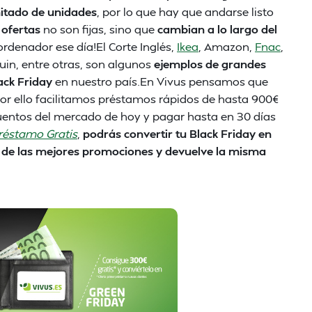
itado de unidades
, por lo que hay que andarse listo
s
ofertas
no son fijas, sino que
cambian a lo largo del
rdenador ese día!El Corte Inglés,
Ikea
, Amazon,
Fnac
,
uin, entre otras, son algunos
ejemplos de grandes
ack Friday
en nuestro país.En Vivus pensamos que
or ello facilitamos préstamos rápidos de hasta 900€
uentos del mercado de hoy y pagar hasta en 30 días
réstamo Gratis
,
podrás convertir tu Black Friday en
e de las mejores promociones y devuelve la misma