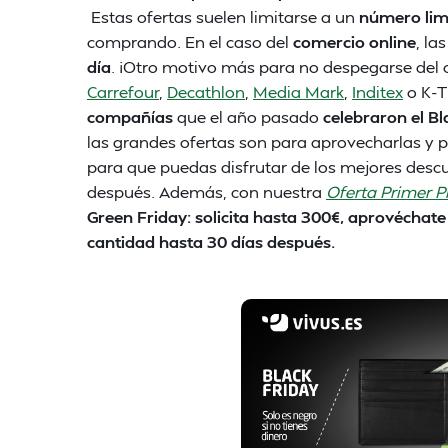
Estas ofertas suelen limitarse a un
número lim
comprando. En el caso del
comercio online
, la
día
. ¡Otro motivo más para no despegarse del o
Carrefour
,
Decathlon
,
Media Mark
,
Inditex
o K-T
compañías
que el año pasado
celebraron el Bl
las grandes ofertas son para aprovecharlas y p
para que puedas disfrutar de los mejores desc
después. Además, con nuestra
Oferta
Primer P
Green Friday: solicita hasta 300€, aprovéchat
cantidad hasta 30 días después.