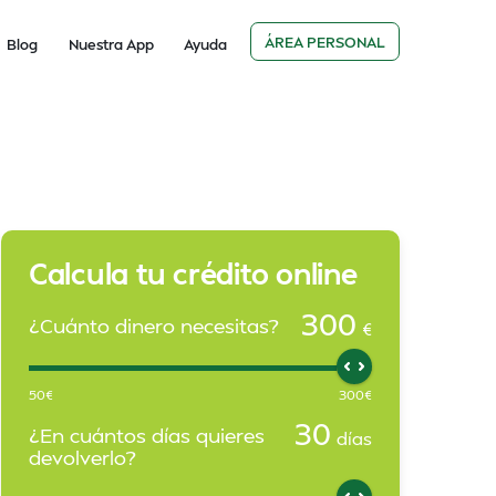
ÁREA PERSONAL
Blog
Nuestra App
Ayuda
Calcula tu crédito online
300
¿Cuánto dinero necesitas?
€
50
€
300
€
30
¿En cuántos días quieres
días
devolverlo?