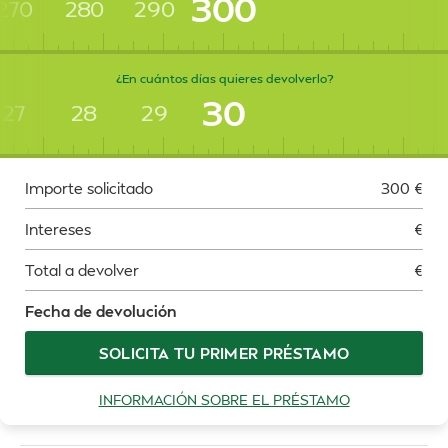
300
270
280
290
¿En cuántos días quieres devolverlo?
30
27
28
29
Importe solicitado
300
€
Intereses
€
Total a devolver
€
Fecha de devolución
SOLICITA TU PRIMER PRÉSTAMO
INFORMACIÓN SOBRE EL PRÉSTAMO