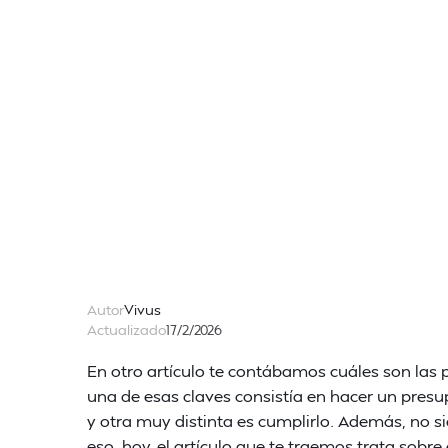
Autor
Vivus
Actualizado
17/2/2026
En otro artículo te contábamos cuáles son las pr
una de esas claves consistía en hacer un presu
y otra muy distinta es cumplirlo. Además, no
eso, hoy, el artículo que te traemos trata sobre