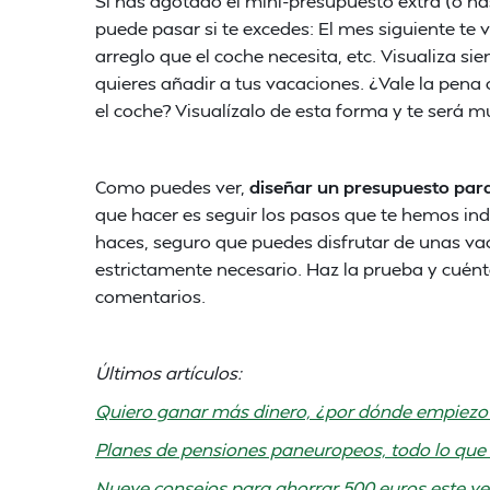
Si has agotado el mini-presupuesto extra (o 
puede pasar si te excedes: El mes siguiente te 
arreglo que el coche necesita, etc. Visualiza s
quieres añadir a tus vacaciones. ¿Vale la pena 
el coche? Visualízalo de esta forma y te será m
Como puedes ver,
diseñar un presupuesto para
que hacer es seguir los pasos que te hemos indi
haces, seguro que puedes disfrutar de unas vac
estrictamente necesario. Haz la prueba y cuén
comentarios.
Últimos artículos:
Quiero ganar más dinero, ¿por dónde empiezo
Planes de pensiones paneuropeos, todo lo que 
Nueve consejos para ahorrar 500 euros este v