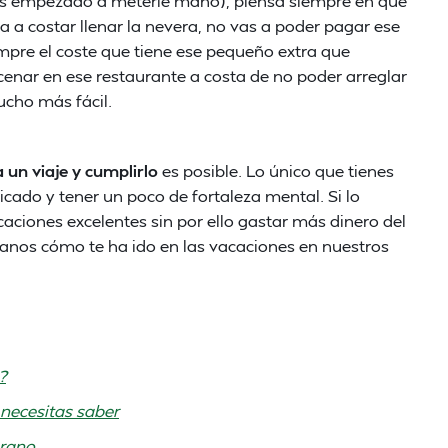
has empezado a meterle mano), piensa siempre en qué
va a costar llenar la nevera, no vas a poder pagar ese
iempre el coste que tiene ese pequeño extra que
cenar en ese restaurante a costa de no poder arreglar
ucho más fácil.
 un viaje y cumplirlo
es posible. Lo único que tienes
cado y tener un poco de fortaleza mental. Si lo
aciones excelentes sin por ello gastar más dinero del
tanos cómo te ha ido en las vacaciones en nuestros
?
necesitas saber
erano