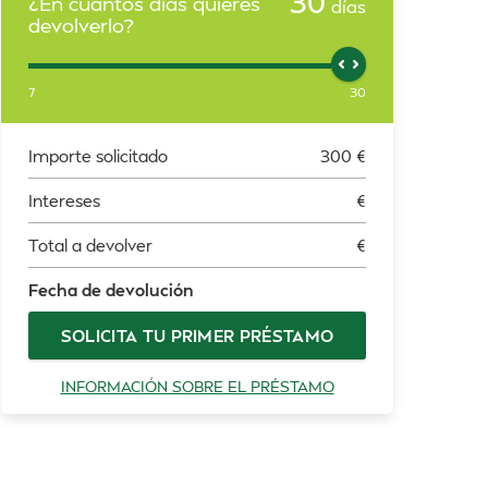
30
¿En cuántos días quieres
días
devolverlo?
7
30
Importe solicitado
300
€
Intereses
€
Total a devolver
€
Fecha de devolución
SOLICITA TU PRIMER PRÉSTAMO
INFORMACIÓN SOBRE EL PRÉSTAMO