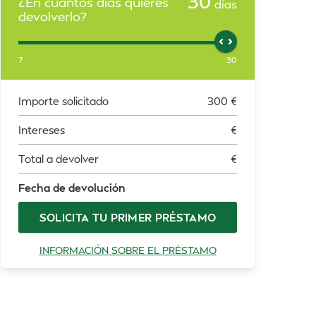
30
¿En cuántos días quieres
días
devolverlo?
7
30
Importe solicitado
300
€
Intereses
€
Total a devolver
€
Fecha de devolución
SOLICITA TU PRIMER PRÉSTAMO
INFORMACIÓN SOBRE EL PRÉSTAMO