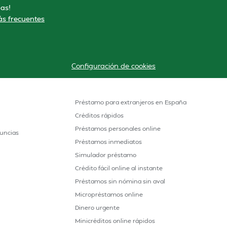
as!
s frecuentes
Configuración de cookies
Préstamo para extranjeros en España
Créditos rápidos
Préstamos personales online
uncias
Préstamos inmediatos
Simulador préstamo
Crédito fácil online al instante
Préstamos sin nómina sin aval
Micropréstamos online
Dinero urgente
Minicréditos online rápidos