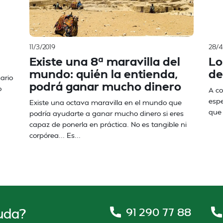
11/3/2019
28/4
Existe una 8ª maravilla del
Lo
mundo: quién la entienda,
de
ario
podrá ganar mucho dinero
o
A co
espe
Existe una octava maravilla en el mundo que
que 
podría ayudarte a ganar mucho dinero si eres
capaz de ponerla en práctica. No es tangible ni
corpórea... Es...
91 290 77 88
uda?