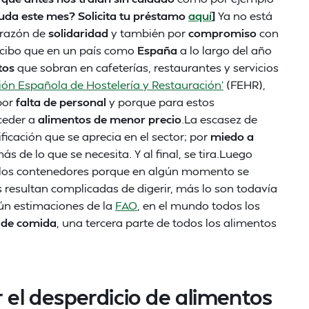
uda este mes? Solicita tu préstamo
aquí
]
Ya no está
 razón de
solidaridad
y también por
compromiso
con
ecibo que en un país como
España
a lo largo del año
tos
que sobran en cafeterías, restaurantes y servicios
ión Española de Hostelería y Restauración'
(FEHR),
por
falta de personal
y porque para estos
cceder a
alimentos de menor precio
.La escasez de
ficación que se aprecia en el sector; por
miedo a
de lo que se necesita. Y al final, se tira.Luego
 los contenedores porque en algún momento se
as resultan complicadas de digerir, más lo son todavía
gún estimaciones de la
FAO
, en el mundo todos los
s de comida
, una tercera parte de todos los alimentos
r el desperdicio de alimentos