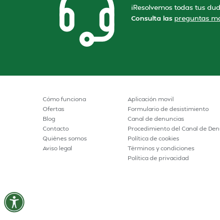
¡Resolvemos todas tus dud
Consulta las
preguntas má
Cómo funciona
Aplicación movil
Ofertas
Formulario de desistimiento
Blog
Canal de denuncias
Contacto
Procedimiento del Canal de Den
Quiénes somos
Política de cookies
Aviso legal
Términos y condiciones
Política de privacidad