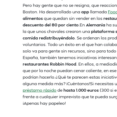
Pero hay gente que no se resigna, que reaccion
Boston. Ha desarrollado una
app
llamada
Food
alimentos
que quedan sin vender en los
restau
descuento del 80 por ciento
.En
Alemania
ha sur
la que unos chavales crearon una
plataforma s
comida redistribuyéndolo
. Se ordenan los pro
voluntarios. Todo un éxito en el que han cola
solo va para gente sin recursos, sino para todo
España, también tenemos iniciativas interesa
restaurantes Robbin Hood
. En ellos, a medio
que por la noche puedan cenar caliente, en ese
podrían hacerlo.¿Qué te parecen estas iniciati
alguna medida más? ¡Cuéntanos!Si necesitas u
préstamo rápido
de
hasta 1.000 euros
(300 si 
frente a cualquier imprevisto que te pueda surg
¡Apenas hay papeleo!