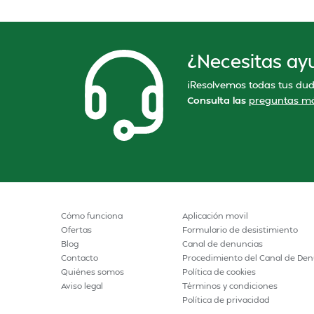
¿Necesitas ay
¡Resolvemos todas tus dud
Consulta las
preguntas má
Cómo funciona
Aplicación movil
Ofertas
Formulario de desistimiento
Blog
Canal de denuncias
Contacto
Procedimiento del Canal de Den
Quiénes somos
Política de cookies
Aviso legal
Términos y condiciones
Política de privacidad