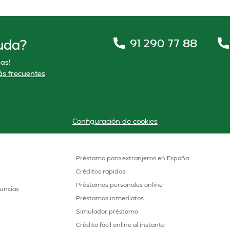
91 290 77 88
uda?
as!
s frecuentes
Configuración de cookies
Préstamo para extranjeros en España
Créditos rápidos
Préstamos personales online
uncias
Préstamos inmediatos
Simulador préstamo
Crédito fácil online al instante