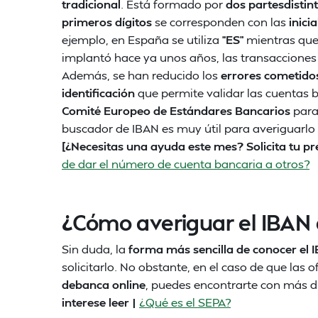
tradicional
. Está formado por
dos partesdistin
primeros dígitos
se corresponden con las
inici
ejemplo, en España se utiliza
“ES”
mientras que 
implantó hace ya unos años, las transacciones
Además, se han reducido los
errores cometidos
identificación
que permite validar las cuentas 
Comité Europeo de Estándares Bancarios
para 
buscador de IBAN es muy útil para averiguarlo 
[¿Necesitas una ayuda este mes? Solicita tu 
de dar el número de cuenta bancaria a otros?
¿Cómo averiguar el IBAN
Sin duda, la
forma más sencilla de conocer el 
solicitarlo. No obstante, en el caso de que las o
debanca online
, puedes encontrarte con más di
interese leer |
¿Qué es el SEPA?