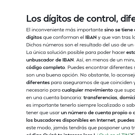
Los dígitos de control, d
El inconveniente más importante
sino se tiene
dígitos
que conforman el
IBAN
y que van tras l
Dichos números son el resultado del uso de un 
La única solución posible para poder hacer
est
unbuscador de IBAN
. Así, en menos de un minu
código completo
. Puedes encontrar diferentes
son una buena opción. No obstante, lo aconsej
diferentes
para asegurarnos de que coinciden 
necesario para
cualquier movimiento
que supo
en una cuenta bancaria:
transferencias
,
domici
es importante tenerlo siempre localizado o sabe
tener que usar
un número de cuenta propio o 
los buscadores disponibles en Internet
,
puedes 
este modo, jamás tendrás que posponer una t
código
.
Quizá te interese leer |
¿Qué es el TIN?
S