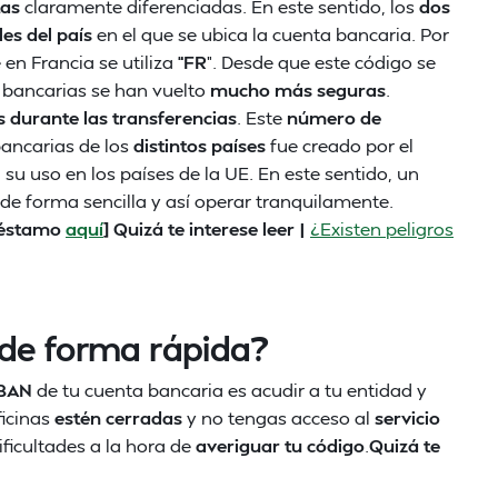
tas
claramente diferenciadas. En este sentido, los
dos
ales del país
en el que se ubica la cuenta bancaria. Por
en Francia se utiliza
“FR
”. Desde que este código se
 bancarias se han vuelto
mucho más seguras
.
 durante las transferencias
. Este
número de
bancarias de los
distintos países
fue creado por el
su uso en los países de la UE. En este sentido, un
de forma sencilla y así operar tranquilamente.
préstamo
aquí
] Quizá te interese leer |
¿Existen peligros
 de forma rápida?
IBAN
de tu cuenta bancaria es acudir a tu entidad y
ficinas
estén cerradas
y no tengas acceso al
servicio
ficultades a la hora de
averiguar tu código
.
Quizá te