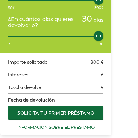
50
€
300
€
30
¿En cuántos días quieres
días
devolverlo?
7
30
Importe solicitado
300
€
Intereses
€
Total a devolver
€
Fecha de devolución
SOLICITA TU PRIMER PRÉSTAMO
INFORMACIÓN SOBRE EL PRÉSTAMO