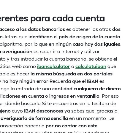
iferentes para cada cuenta
 acceso a los datos bancarios
es obtener los otros
dos
as letras que
identifican el país de origen de la cuenta
.
algoritmo, por lo que
en ningún caso hay dos iguales
.
a averiguación
es recurrir a Internet y utilizar
to y tras introducir la cuenta bancaria, se obtiene
el
 sitios web como
ibancalculator
o
calculatuiban
que
able es hacer
la misma búsqueda en dos portales
y
no hay ningún error
.Recuerda que
el IBAN
es
nga la entrada de una
cantidad cualquiera de dinero
liaciones en cuenta
o
ingresos en ventanilla
. Por eso
r dónde buscarlo.Si te encuentras en la tesitura de
ajeno
cuyo
IBAN desconoces
ya sabes que, gracias a
averiguarlo de forma sencilla
en un momento. De
ransacción bancaria
por no contar con este
i necesitas una ayudita extra, en Vivus podemos