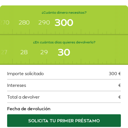
¿Cuánto dinero necesitas?
300
270
280
290
¿En cuántos días quieres devolverlo?
30
27
28
29
Importe solicitado
300
€
Intereses
€
Total a devolver
€
Fecha de devolución
SOLICITA TU PRIMER PRÉSTAMO