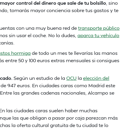
mayor control del dinero que sale de tu bolsillo
, sino
ndo, tomarás mayor conciencia sobre tus gastos y te
cuentas con una muy buena red de
transporte público
mos sin usar el coche. No lo dudes,
aparca tu vehículo
canías.
stos hormiga
de todo un mes te llevarías las manos
s entre 50 y 100 euros extras mensuales si consigues
rcado.
Según un estudio de la
OCU
la
elección del
de 947 euros. En ciudades caras como Madrid este
. Entre las grandes cadenas nacionales, Alcampo se
En las ciudades caras suelen haber muchas
Aunque las que obligan a pasar por caja parezcan más
has la oferta cultural gratuita de tu ciudad te lo