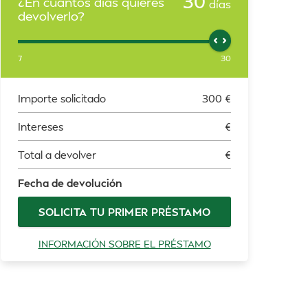
30
¿En cuántos días quieres
días
devolverlo?
7
30
Importe solicitado
300
€
Intereses
€
Total a devolver
€
Fecha de devolución
SOLICITA TU PRIMER PRÉSTAMO
INFORMACIÓN SOBRE EL PRÉSTAMO