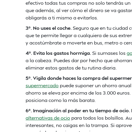
efectivo todas tus compras no solo tendrás un
que además, al ver cómo el dinero se va gasta
obligarás a ti mismo a evitarlos.
3º. No uses el coche.
Seguro que en tu ciudad 
que te permite llegar a cualquiera de sus extre
y acostúmbrate a moverte en bus, metro o cer
4º. Evita los gastos hormiga.
Si sumases los
ga
a la cabeza. Puedes dar por hecho que ahorrará
eliminar estos gastos de tu rutina diaria.
5º. Vigila donde haces la compra del superme
supermercado
puede suponer un ahorro anual 
ahorro se eleva por encima de los 3.000 euros
posiciona como la más barata.
6º. Imaginación al poder en tu tiempo de ocio.
alternativas de ocio
para todos los bolsillos. 
interesantes, no caigas en la trampa. Si aprovec