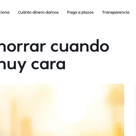
ciona
Cuánto dinero damos
Paga a plazos
Transparencia
horrar cuando
muy cara