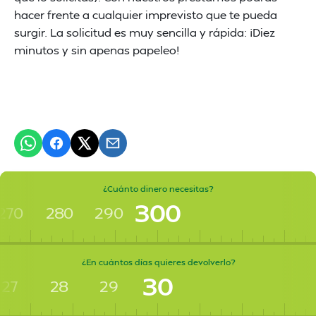
hacer frente a cualquier imprevisto que te pueda
surgir. La solicitud es muy sencilla y rápida: ¡Diez
minutos y sin apenas papeleo!
¿Cuánto dinero necesitas?
300
270
280
290
¿En cuántos días quieres devolverlo?
30
27
28
29