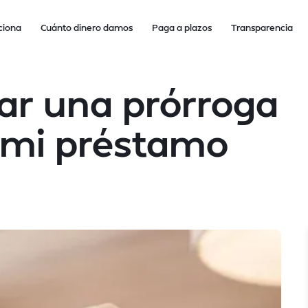
ciona
Cuánto dinero damos
Paga a plazos
Transparencia
tar una prórroga
 mi préstamo