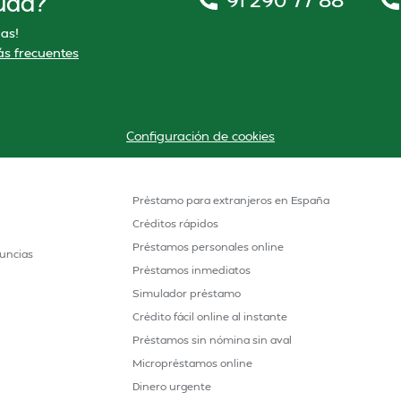
uda?
as!
s frecuentes
Configuración de cookies
Préstamo para extranjeros en España
Créditos rápidos
Préstamos personales online
uncias
Préstamos inmediatos
Simulador préstamo
Crédito fácil online al instante
Préstamos sin nómina sin aval
Micropréstamos online
Dinero urgente