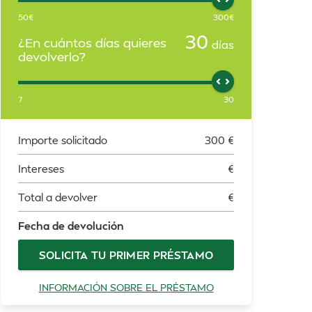
50
€
300
€
30
¿En cuántos días quieres
días
devolverlo?
7
30
Importe solicitado
300
€
Intereses
€
Total a devolver
€
Fecha de devolución
SOLICITA TU PRIMER PRÉSTAMO
INFORMACIÓN SOBRE EL PRÉSTAMO