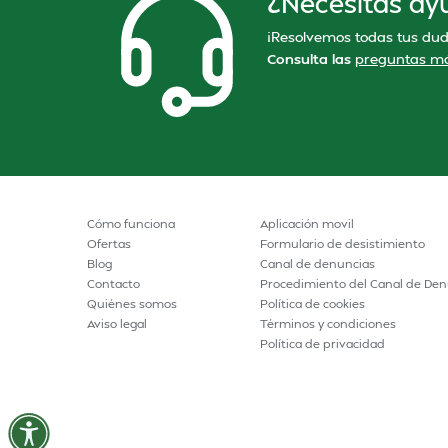
¿Necesitas ay
¡Resolvemos todas tus dud
Consulta las
preguntas má
Cómo funciona
Aplicación movil
Ofertas
Formulario de desistimiento
Blog
Canal de denuncias
Contacto
Procedimiento del Canal de Den
Quiénes somos
Política de cookies
Aviso legal
Términos y condiciones
Política de privacidad