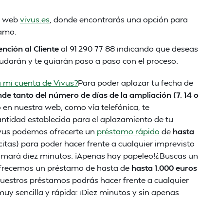
a web
vivus.es
, donde encontrarás una opción para
tamo.
ción al Cliente
al 91 290 77 88 indicando que deseas
udarán y te guiarán paso a paso con el proceso.
 mi cuenta de Vivus?
Para poder aplazar tu fecha de
de tanto del número de días de la ampliación (7, 14 o
o en nuestra web, como vía telefónica, te
ntidad establecida para el aplazamiento de tu
ivus podemos ofrecerte un
préstamo rápido
de
hasta
icitas) para poder hacer frente a cualquier imprevisto
 tomará diez minutos. ¡Apenas hay papeleo!¿Buscas un
e ofrecemos un préstamo de hasta de
hasta 1.000 euros
n nuestros préstamos podrás hacer frente a cualquier
muy sencilla y rápida: ¡Diez minutos y sin apenas