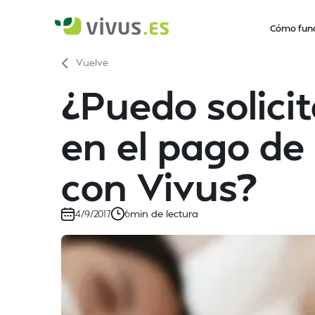
Cómo fun
Vuelve
¿Puedo solici
en el pago de
con Vivus?
min de lectura
4/9/2017
6