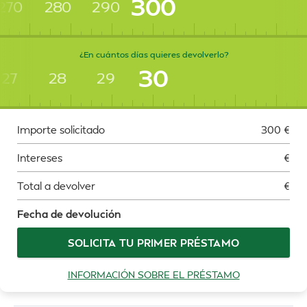
300
270
280
290
¿En cuántos días quieres devolverlo?
30
27
28
29
Importe solicitado
300
€
Intereses
€
Total a devolver
€
Fecha de devolución
SOLICITA TU PRIMER PRÉSTAMO
INFORMACIÓN SOBRE EL PRÉSTAMO