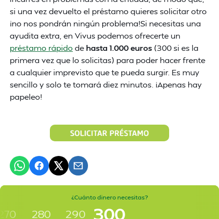
si una vez devuelto el préstamo quieres solicitar otro
¡no nos pondrán ningún problema!Si necesitas una
ayudita extra, en Vivus podemos ofrecerte un
préstamo rápido
de
hasta 1.000 euros
(300 si es la
primera vez que lo solicitas) para poder hacer frente
a cualquier imprevisto que te pueda surgir. Es muy
sencillo y solo te tomará diez minutos. ¡Apenas hay
papeleo!
¿Cuánto dinero necesitas?
300
270
280
290