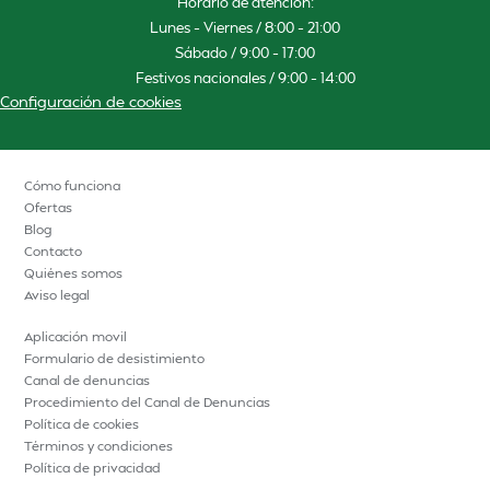
Horario de atención:
Lunes – Viernes / 8:00 – 21:00
Sábado / 9:00 – 17:00
Festivos nacionales / 9:00 – 14:00
Configuración de cookies
Cómo funciona
Ofertas
Blog
Contacto
Quiénes somos
Aviso legal
Aplicación movil
Formulario de desistimiento
Canal de denuncias
Procedimiento del Canal de Denuncias
Política de cookies
Términos y condiciones
Política de privacidad