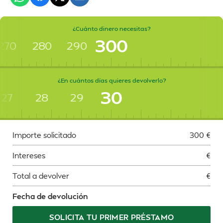
¿Cuánto dinero necesitas?
300
270
280
290
¿En cuántos días quieres devolverlo?
30
27
28
29
Importe solicitado
300
€
Intereses
€
Total a devolver
€
Fecha de devolución
SOLICITA TU PRIMER PRÉSTAMO