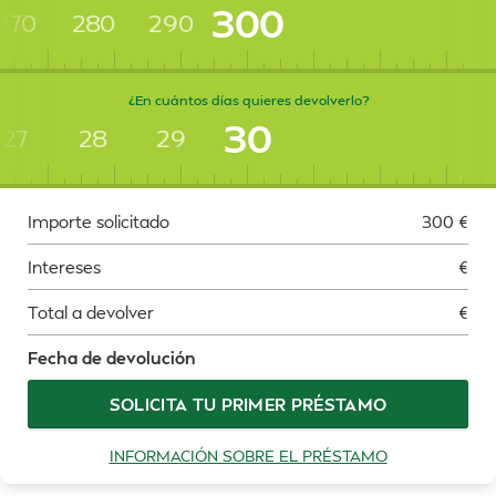
300
270
280
290
¿En cuántos días quieres devolverlo?
30
27
28
29
Importe solicitado
300
€
Intereses
€
Total a devolver
€
Fecha de devolución
SOLICITA TU PRIMER PRÉSTAMO
INFORMACIÓN SOBRE EL PRÉSTAMO