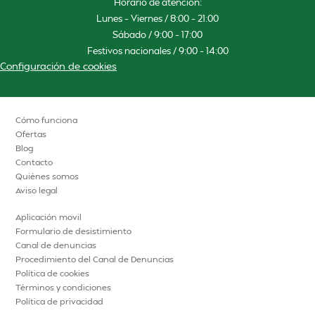
Horario de atención:
Lunes – Viernes / 8:00 – 21:00
Sábado / 9:00 – 17:00
Festivos nacionales / 9:00 – 14:00
Configuración de cookies
Cómo funciona
Ofertas
Blog
Contacto
Quiénes somos
Aviso legal
Aplicación movil
Formulario de desistimiento
Canal de denuncias
Procedimiento del Canal de Denuncias
Política de cookies
Términos y condiciones
Política de privacidad