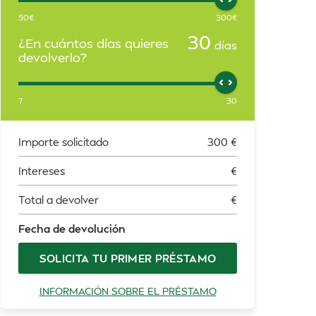
50
€
300
€
30
¿En cuántos días quieres
días
devolverlo?
7
30
Importe solicitado
300
€
Intereses
€
Total a devolver
€
Fecha de devolución
SOLICITA TU PRIMER PRÉSTAMO
INFORMACIÓN SOBRE EL PRÉSTAMO