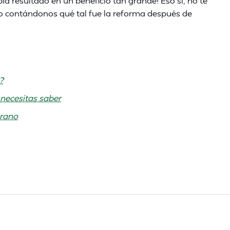
 resultado en un beneficio tan grande! Eso sí, no te
io contándonos qué tal fue la reforma después de
?
necesitas saber
erano