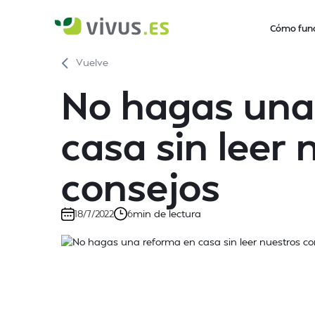
Cómo fun
Vuelve
No hagas una
casa sin leer 
consejos
min de lectura
18/7/2022
6