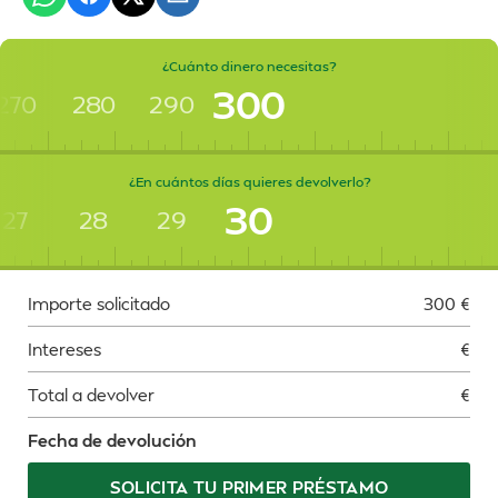
¿Cuánto dinero necesitas?
300
270
280
290
¿En cuántos días quieres devolverlo?
30
27
28
29
Importe solicitado
300
€
Intereses
€
Total a devolver
€
Fecha de devolución
SOLICITA TU PRIMER PRÉSTAMO