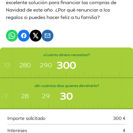
excelente solución para financiar las compras de
Navidad de este año. ¿Por qué renunciar a los
regalos si puedes hacer feliz a tu familia?
¿Cuánto dinero necesitas?
300
270
280
290
¿En cuántos días quieres devolverlo?
30
27
28
29
Importe solicitado
300
€
Intereses
€