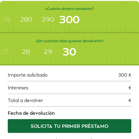
¿Cuánto dinero necesitas?
300
270
280
290
¿En cuántos días quieres devolverlo?
30
27
28
29
Importe solicitado
300
€
Intereses
€
Total a devolver
€
Fecha de devolución
SOLICITA TU PRIMER PRÉSTAMO