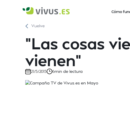
Cómo fun
Vuelve
"Las cosas v
vienen"
min de lectura
21/5/2015
6