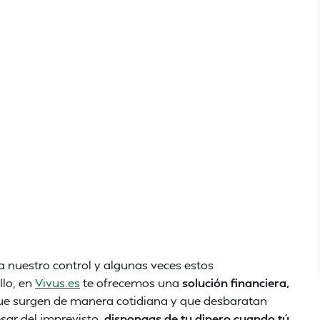
 nuestro control y algunas veces estos
llo, en
Vivus.es
te ofrecemos una
solución financiera,
ue surgen de manera cotidiana y que desbaratan
sar del imprevisto,
dispongas de tu dinero cuando tú