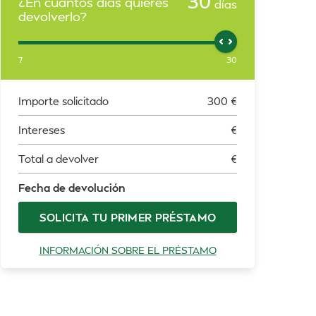
30
¿En cuántos días quieres
días
devolverlo?
7
30
Importe solicitado
300
€
Intereses
€
Total a devolver
€
Fecha de devolución
SOLICITA TU PRIMER PRÉSTAMO
INFORMACIÓN SOBRE EL PRÉSTAMO