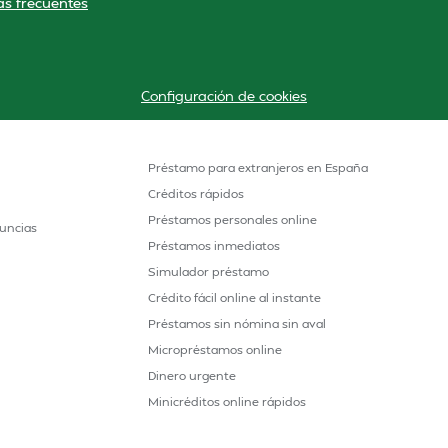
s frecuentes
Configuración de cookies
Préstamo para extranjeros en España
Créditos rápidos
Préstamos personales online
uncias
Préstamos inmediatos
Simulador préstamo
Crédito fácil online al instante
Préstamos sin nómina sin aval
Micropréstamos online
Dinero urgente
Minicréditos online rápidos