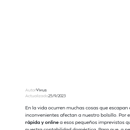
Autor
Vivus
Actualizado
25/9/2023
En la vida ocurren muchas cosas que escapan a
inconvenientes afectan a nuestro bolsillo. Por e
rápida y online
a esos pequeños imprevistos q
nuestra contabilidad doméstica. Para que, a pe