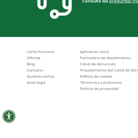
Consulta las
preguntas má
Cómo funciona
Aplicación movil
Ofertas
Formulario de desistimiento
Blog
Canal de denuncias
Contacto
Procedimiento del Canal de Den
Quiénes somos
Política de cookies
Aviso legal
Términos y condiciones
Política de privacidad