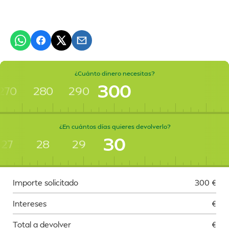
¿Cuánto dinero necesitas?
300
270
280
290
¿En cuántos días quieres devolverlo?
30
27
28
29
Importe solicitado
300
€
Intereses
€
Total a devolver
€