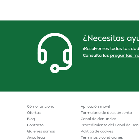
¿Necesitas ay
¡Resolvemos todas tus dud
Consulta las
preguntas má
Cómo funciona
Aplicación movil
Ofertas
Formulario de desistimiento
Blog
Canal de denuncias
Contacto
Procedimiento del Canal de Den
Quiénes somos
Política de cookies
Aviso legal
Términos y condiciones