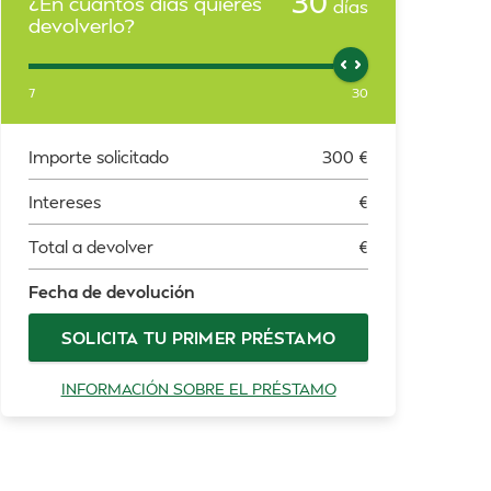
30
¿En cuántos días quieres
días
devolverlo?
7
30
Importe solicitado
300
€
Intereses
€
Total a devolver
€
Fecha de devolución
SOLICITA TU PRIMER PRÉSTAMO
INFORMACIÓN SOBRE EL PRÉSTAMO