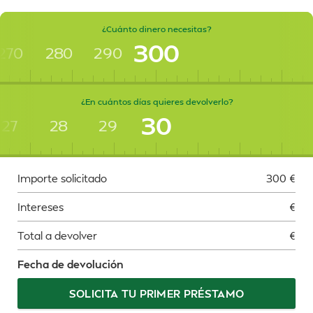
¿Cuánto dinero necesitas?
300
270
280
290
¿En cuántos días quieres devolverlo?
30
27
28
29
Importe solicitado
300
€
Intereses
€
Total a devolver
€
Fecha de devolución
SOLICITA TU PRIMER PRÉSTAMO