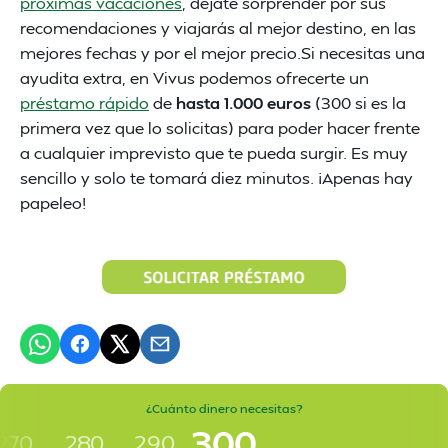
próximas vacaciones
, déjate sorprender por sus
recomendaciones y viajarás al mejor destino, en las
mejores fechas y por el mejor precio.Si necesitas una
ayudita extra, en Vivus podemos ofrecerte un
préstamo rápido
de
hasta 1.000 euros
(300 si es la
primera vez que lo solicitas) para poder hacer frente
a cualquier imprevisto que te pueda surgir. Es muy
sencillo y solo te tomará diez minutos. ¡Apenas hay
papeleo!
¿Cuánto dinero necesitas?
300
270
280
290