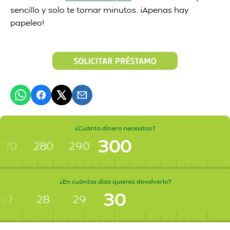
sencillo y solo te tomar minutos. ¡Apenas hay
papeleo!
¿Cuánto dinero necesitas?
300
270
280
290
¿En cuántos días quieres devolverlo?
30
27
28
29