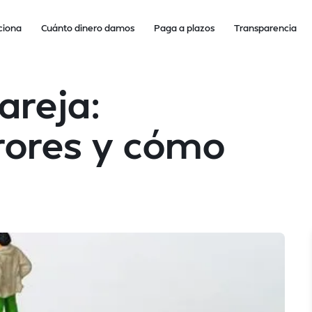
ciona
Cuánto dinero damos
Paga a plazos
Transparencia
areja:
rrores y cómo