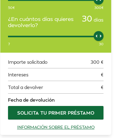
50
€
300
€
30
¿En cuántos días quieres
días
devolverlo?
7
30
Importe solicitado
300
€
Intereses
€
Total a devolver
€
Fecha de devolución
SOLICITA TU PRIMER PRÉSTAMO
INFORMACIÓN SOBRE EL PRÉSTAMO