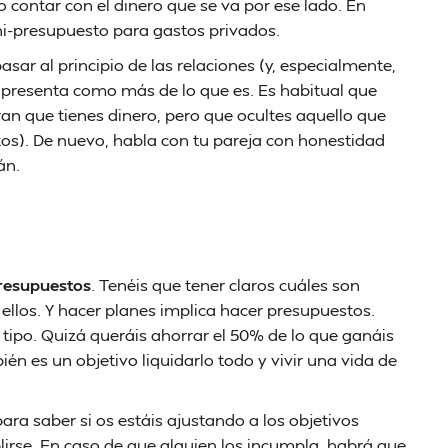
o contar con el dinero que se va por ese lado. En
ni-presupuesto para gastos privados.
ar al principio de las relaciones (y, especialmente,
presenta como más de lo que es. Es habitual que
an que tienes dinero, pero que ocultes aquello que
os). De nuevo, habla con tu pareja con honestidad
án.
presupuestos
. Tenéis que tener claros cuáles son
ellos. Y hacer planes implica hacer presupuestos.
 tipo. Quizá queráis ahorrar el 50% de lo que ganáis
én es un objetivo liquidarlo todo y vivir una vida de
ra saber si os estáis ajustando a los objetivos
rse. En caso de que alguien los incumpla, habrá que