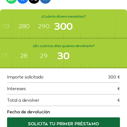
¿Cuánto dinero necesitas?
300
270
280
290
¿En cuántos días quieres devolverlo?
30
27
28
29
Importe solicitado
300
€
Intereses
€
Total a devolver
€
Fecha de devolución
SOLICITA TU PRIMER PRÉSTAMO