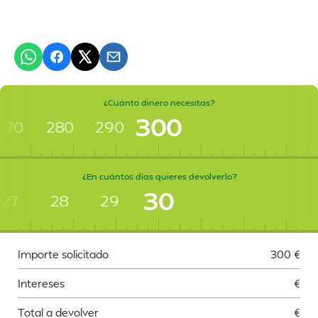
¿Cuánto dinero necesitas?
300
270
280
290
¿En cuántos días quieres devolverlo?
30
27
28
29
Importe solicitado
300
€
Intereses
€
Total a devolver
€