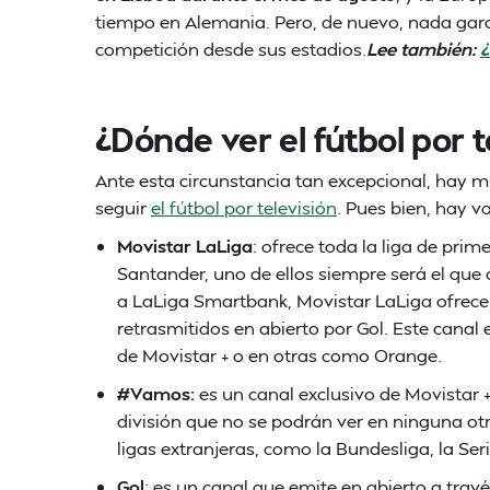
tiempo en Alemania. Pero, de nuevo, nada gara
competición desde sus estadios.
Lee también:
¿
¿Dónde ver el fútbol por t
Ante esta circunstancia tan excepcional, hay 
seguir
el fútbol por televisión
. Pues bien, hay 
Movistar LaLiga
: ofrece toda la liga de pri
Santander, uno de ellos siempre será el que 
a LaLiga Smartbank, Movistar LaLiga ofrecer
retrasmitidos en abierto por Gol. Este canal
de Movistar + o en otras como Orange.
#Vamos:
es un canal exclusivo de Movistar
división que no se podrán ver en ninguna ot
ligas extranjeras, como la Bundesliga, la Seri
Gol
: es un canal que emite en abierto a trav