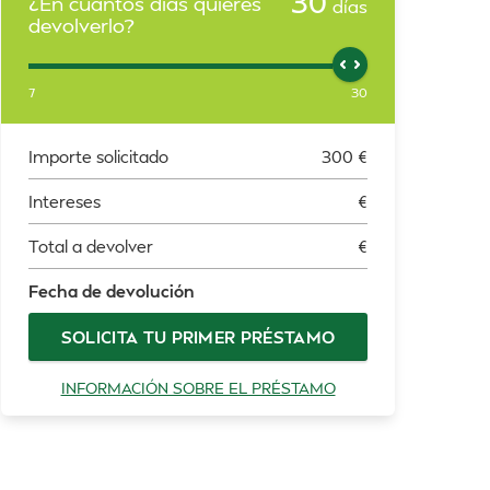
30
¿En cuántos días quieres
días
devolverlo?
7
30
Importe solicitado
300
€
Intereses
€
Total a devolver
€
Fecha de devolución
SOLICITA TU PRIMER PRÉSTAMO
INFORMACIÓN SOBRE EL PRÉSTAMO