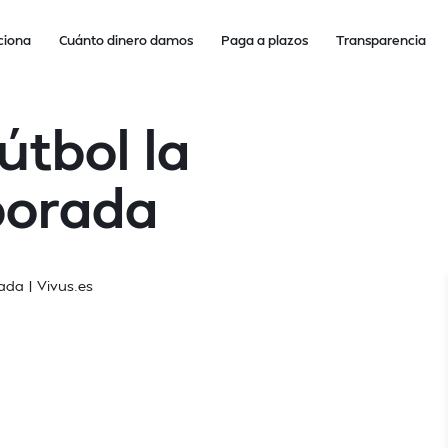
ciona
Cuánto dinero damos
Paga a plazos
Transparencia
útbol la
porada