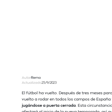
Autor
Remo
Actualizado
25/9/2023
El fútbol ha vuelto. Después de tres meses par
vuelto a rodar en todos los campos de España
jugándose a puerta cerrada
. Esta circunstanc
afectará al inicio de la nueva temporada, así q