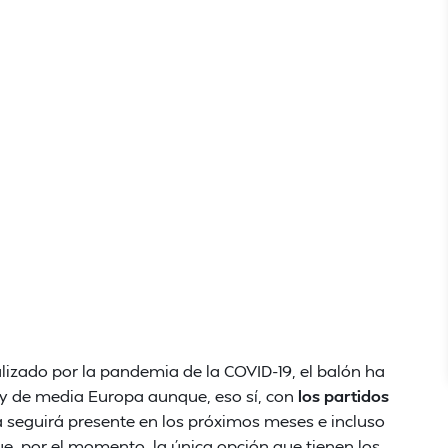
alizado por la pandemia de la COVID-19, el balón ha
 y de media Europa aunque, eso sí, con
los partidos
ia seguirá presente en los próximos meses e incluso
ue, por el momento, la única opción que tienen los