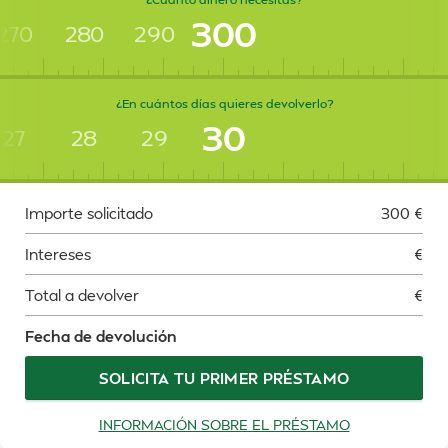
300
270
280
290
¿En cuántos días quieres devolverlo?
30
27
28
29
Importe solicitado
300
€
Intereses
€
Total a devolver
€
Fecha de devolución
SOLICITA TU PRIMER PRÉSTAMO
INFORMACIÓN SOBRE EL PRÉSTAMO