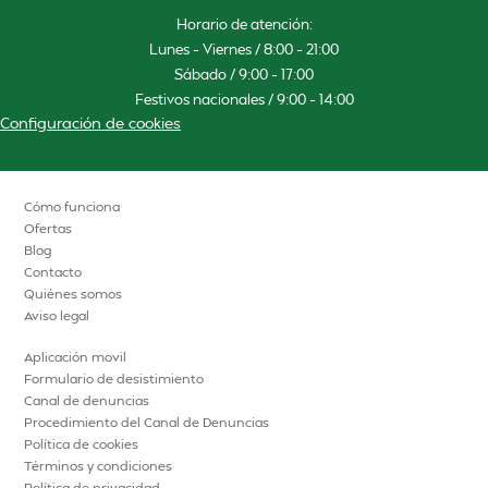
Horario de atención:
Lunes – Viernes / 8:00 – 21:00
Sábado / 9:00 – 17:00
Festivos nacionales / 9:00 – 14:00
Configuración de cookies
Cómo funciona
Ofertas
Blog
Contacto
Quiénes somos
Aviso legal
Aplicación movil
Formulario de desistimiento
Canal de denuncias
Procedimiento del Canal de Denuncias
Política de cookies
Términos y condiciones
Política de privacidad