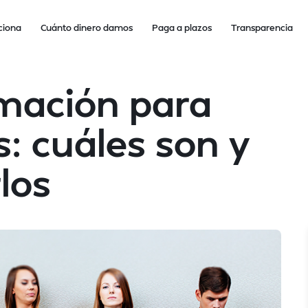
ciona
Cuánto dinero damos
Paga a plazos
Transparencia
rmación para
: cuáles son y
los