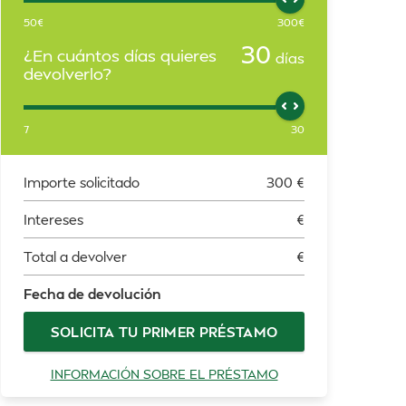
50
€
300
€
30
¿En cuántos días quieres
días
devolverlo?
7
30
Importe solicitado
300
€
Intereses
€
Total a devolver
€
Fecha de devolución
SOLICITA TU PRIMER PRÉSTAMO
INFORMACIÓN SOBRE EL PRÉSTAMO