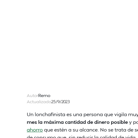
Autor
Remo
Actualizado
25/9/2023
Un lonchafinista es una persona que vigila muy
mes la máxima cantidad de dinero posible
y p
ahorro
que estén a su alcance. No se trata de s
de consumo que, sin reducir la calidad de vida