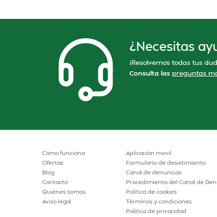
¿Necesitas ay
¡Resolvemos todas tus dud
Consulta las
preguntas má
Cómo funciona
Aplicación movil
Ofertas
Formulario de desistimiento
Blog
Canal de denuncias
Contacto
Procedimiento del Canal de Den
Quiénes somos
Política de cookies
Aviso legal
Términos y condiciones
Política de privacidad