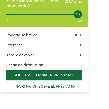
30
¿En cuántos días quieres
días
devolverlo?
7
30
Importe solicitado
300
€
Intereses
€
Total a devolver
€
Fecha de devolución
SOLICITA TU PRIMER PRÉSTAMO
INFORMACIÓN SOBRE EL PRÉSTAMO