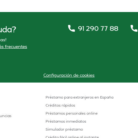
91 290 77 88
uda?
as!
s frecuentes
Configuración de cookies
Préstamo para extranjeros en España
Créditos rápidos
Préstamos personales online
uncias
Préstamos inmediatos
Simulador préstamo
Crédito fácil online al instante