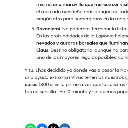
misma
una maravilla que merece ser vis
el mercado navideño más antiguo de toda 
ningún otro para sumergirnos en la magia
Rovaniemi
. No podemos terminar la lista
En las profundidades de la Laponia finland
nevados y auroras boreales que iluminan 
Claus
. Destino obligatorio, aunque no para
uno de los mayores regalos posibles: con
Y tú, ¿has decidido ya dónde vas a pasar la N
una ayuda extra? En Vivus tenemos nuestros
c
euros
(300 si es la primera vez que lo solicita
forma sencilla. ¡En 10 minuto y sin apenas pape