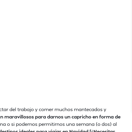
ctar del trabajo y comer muchos mantecados y
an maravillosos para darnos un capricho en forma de
mana o si podemos permitirnos una semana (o dos) al
destinos ideales para viajar en Navidad
:
[¿Necesitas