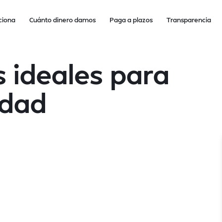
ciona
Cuánto dinero damos
Paga a plazos
Transparencia
s ideales para
idad