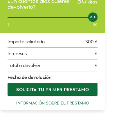
30
¿En cuántos días quieres
días
devolverlo?
7
30
Importe solicitado
300
€
Intereses
€
Total a devolver
€
Fecha de devolución
SOLICITA TU PRIMER PRÉSTAMO
INFORMACIÓN SOBRE EL PRÉSTAMO