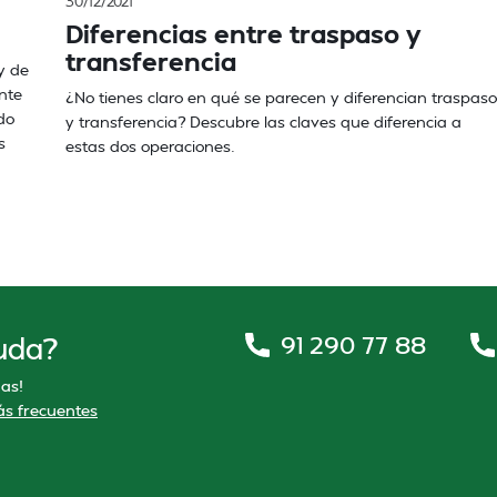
30/12/2021
Diferencias entre traspaso y
transferencia
y de
nte
¿No tienes claro en qué se parecen y diferencian traspaso
do
y transferencia? Descubre las claves que diferencia a
s
estas dos operaciones.
91 290 77 88
uda?
as!
s frecuentes