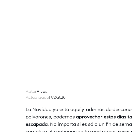
Autor
Vivus
Actualizado
17/2/2026
La Navidad ya está aquí y, además de descone
polvorones, podemos
aprovechar estos días t
escapada
. No importa si es sólo un fin de se
completo. A continuación te mostramos
cinco 