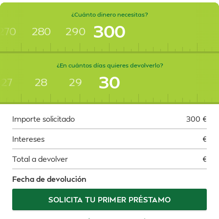
¿Cuánto dinero necesitas?
300
270
280
290
¿En cuántos días quieres devolverlo?
30
27
28
29
Importe solicitado
300
€
Intereses
€
Total a devolver
€
Fecha de devolución
SOLICITA TU PRIMER PRÉSTAMO