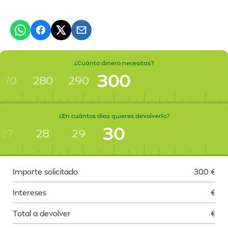
¿Cuánto dinero necesitas?
300
270
280
290
¿En cuántos días quieres devolverlo?
30
27
28
29
Importe solicitado
300
€
Intereses
€
Total a devolver
€