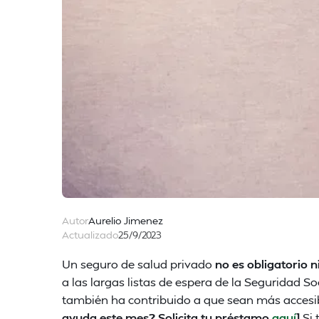
Autor
Aurelio Jimenez
Actualizado
25/9/2023
Un seguro de salud privado
no es obligatorio 
a las largas listas de espera de la Seguridad S
también ha contribuido a que sean más accesib
ayuda este mes? Solicita tu préstamo
aquí
]
Si