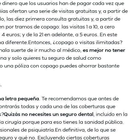
 dinero que los usuarios han de pagar cada vez que
s ofertan una serie de visitas gratuitas y, a partir de
, las diez primera consulta gratuitas y, a partir de
n por tramos de copago: las visitas 1 a 10, a cero
, a 4 euros; y de la 21 en adelante, a 5 euros. En este
 diferente.Entonces, ¿copago o visitas ilimitadas?
mala suerte de ir mucho al médico,
es mejor no tener
sana y solo quieres tu seguro de salud como
o una póliza con copago puedes ahorrar bastante
.
a letra pequeña
. Te recomendamos que antes de
ncontrarás todas y cada una de las coberturas que
s?
Quizás no necesites un seguro dental
, incluido en la
la cirugía porque para eso tienes la sanidad pública.
ionales de psiquiatría.En definitiva, de lo que se
seguro y qué no. Excluyendo ciertas coberturas