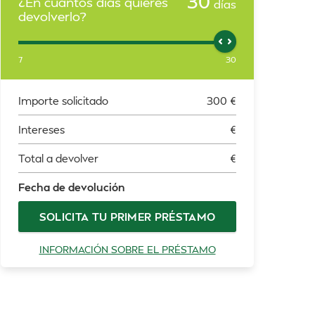
30
¿En cuántos días quieres
días
devolverlo?
7
30
Importe solicitado
300
€
Intereses
€
Total a devolver
€
Fecha de devolución
SOLICITA TU PRIMER PRÉSTAMO
INFORMACIÓN SOBRE EL PRÉSTAMO