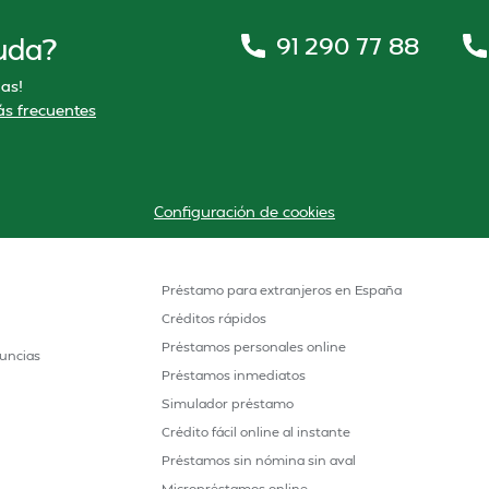
91 290 77 88
uda?
as!
s frecuentes
Configuración de cookies
Préstamo para extranjeros en España
Créditos rápidos
Préstamos personales online
uncias
Préstamos inmediatos
Simulador préstamo
Crédito fácil online al instante
Préstamos sin nómina sin aval
Micropréstamos online