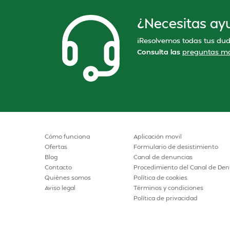
¿Necesitas ay
¡Resolvemos todas tus dud
Consulta las
preguntas má
Cómo funciona
Aplicación movil
Ofertas
Formulario de desistimiento
Blog
Canal de denuncias
Contacto
Procedimiento del Canal de Den
Quiénes somos
Política de cookies
Aviso legal
Términos y condiciones
Política de privacidad