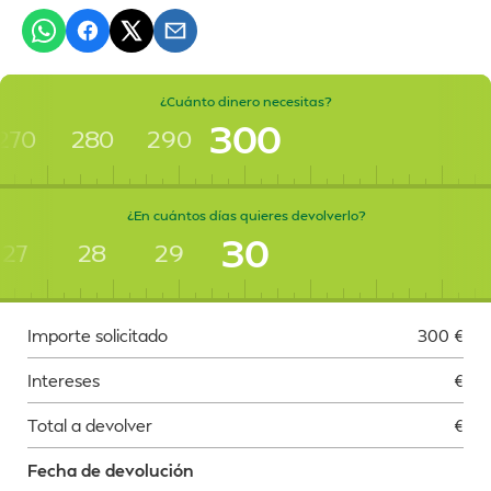
¿Cuánto dinero necesitas?
300
270
280
290
¿En cuántos días quieres devolverlo?
30
27
28
29
Importe solicitado
300
€
Intereses
€
Total a devolver
€
Fecha de devolución