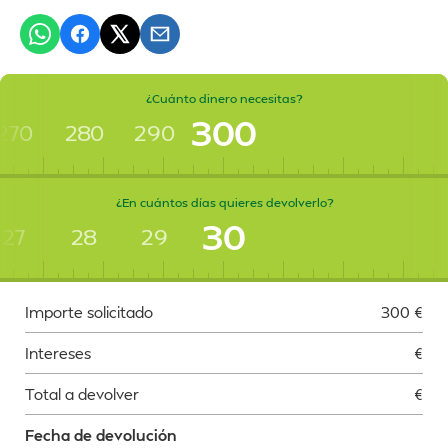
¿Cuánto dinero necesitas?
300
270
280
290
¿En cuántos días quieres devolverlo?
30
27
28
29
Importe solicitado
300
€
Intereses
€
Total a devolver
€
Fecha de devolución