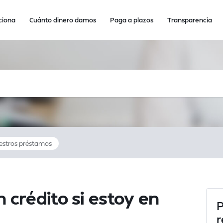
ciona
Cuánto dinero damos
Paga a plazos
Transparencia
estros préstamos
 crédito si estoy en
P
r