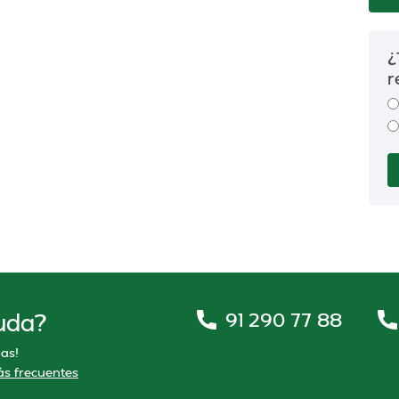
¿
r
91 290 77 88
uda?
as!
s frecuentes