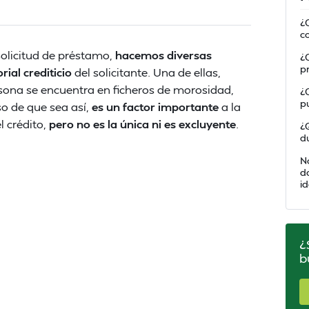
¿
c
olicitud de préstamo,
hacemos diversas
¿
p
ial crediticio
del solicitante. Una de ellas,
sona se encuentra en ficheros de morosidad,
¿
p
o de que sea así,
es un factor importante
a la
l crédito,
pero no es la única ni es excluyente
.
¿
d
N
d
i
¿
b