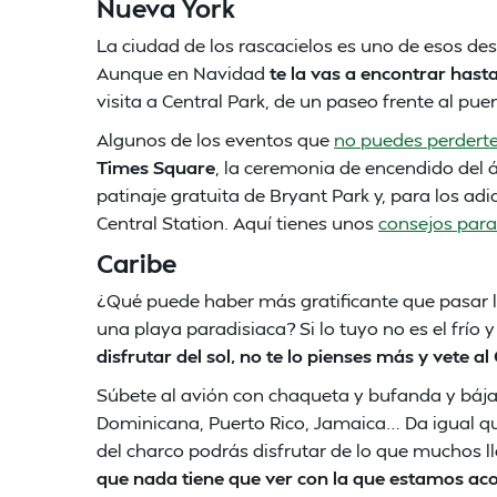
Nueva York
La ciudad de los rascacielos es uno de esos de
Aunque en Navidad
te la vas a encontrar hast
visita a Central Park, de un paseo frente al p
Algunos de los eventos que
no puedes perdert
Times Square
, la ceremonia de encendido del á
patinaje gratuita de Bryant Park y, para los a
Central Station. Aquí tienes unos
consejos para
Caribe
¿Qué puede haber más gratificante que pasar 
una playa paradisiaca? Si lo tuyo no es el frío 
disfrutar del sol, no te lo pienses más y vete al
Súbete al avión con chaqueta y bufanda y bája
Dominicana, Puerto Rico, Jamaica… Da igual qué
del charco podrás disfrutar de lo que muchos l
que nada tiene que ver con la que estamos aco