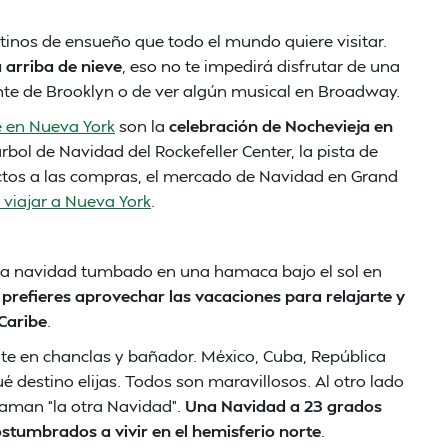
stinos de ensueño que todo el mundo quiere visitar.
a arriba de nieve
, eso no te impedirá disfrutar de una
uente de Brooklyn o de ver algún musical en Broadway.
e en Nueva York
son la
celebración de Nochevieja en
rbol de Navidad del Rockefeller Center, la pista de
dictos a las compras, el mercado de Navidad en Grand
 viajar a Nueva York
.
la navidad tumbado en una hamaca bajo el sol en
y
prefieres aprovechar las vacaciones para relajarte y
 Caribe
.
te en chanclas y bañador. México, Cuba, República
 destino elijas. Todos son maravillosos. Al otro lado
laman “la otra Navidad”.
Una Navidad a 23 grados
stumbrados a vivir en el hemisferio norte
.