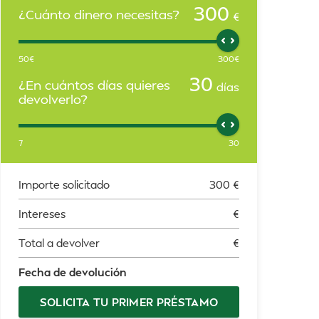
300
¿Cuánto dinero necesitas?
€
50
€
300
€
30
¿En cuántos días quieres
días
devolverlo?
7
30
Importe solicitado
300
€
Intereses
€
Total a devolver
€
Fecha de devolución
SOLICITA TU PRIMER PRÉSTAMO