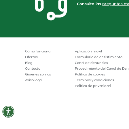
Consulta las
preguntas má
Cómo funciona
Aplicación movil
Ofertas
Formulario de desistimiento
Blog
Canal de denuncias
Contacto
Procedimiento del Canal de Den
Quiénes somos
Política de cookies
Aviso legal
Términos y condiciones
Política de privacidad