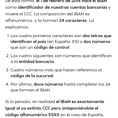
De esta forma,
el 1 de febrero de 2014 nace el IBAN
como
identificador de nuestras cuentas bancarias
y
muere el CCC. La composición del IBAN es
alfanumérica y la forman
24 caracteres
. La
explicamos:
Los cuatro primeros caracteres son
dos letras que
identifican al país
(en España, ES) y
dos números
que son un
código de control
.
Los cuatro siguientes son números que identifican
a la
entidad bancaria
.
Cuatro números más que hacen referencia al
código de la sucursal
.
Por último,
doce números
hasta completar los 24
que forman el IBAN.
Si lo pensáis, en realidad
el IBAN es exactamente
igual al ya extinto CCC pero anteponiéndole el
código alfanumérico ESXX
en el caso de España,