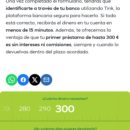
Una vez completado el formulario, tendrás que
identificarte a través de tu banco
utilizando Tink, la
plataforma bancaria segura para hacerlo. Si todo
está correcto, recibirás el dinero en tu cuenta en
menos de 15 minutos
. Además, te ofrecemos la
ventaja de que tu
primer préstamo de hasta 300 €
es sin intereses ni comisiones
, siempre y cuando lo
devuelvas dentro del plazo acordado.
¿Cuánto dinero necesitas?
300
270
280
290
¿En cuántos días quieres devolverlo?