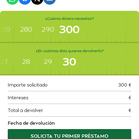
¿Cuánto dinero necesitas?
300
270
280
290
¿En cuántos días quieres devolverlo?
30
27
28
29
Importe solicitado
300
€
Intereses
€
Total a devolver
€
Fecha de devolución
SOLICITA TU PRIMER PRÉSTAMO