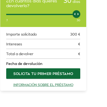
30
¿En cuántos días quieres
días
devolverlo?
7
30
Importe solicitado
300
€
Intereses
€
Total a devolver
€
Fecha de devolución
SOLICITA TU PRIMER PRÉSTAMO
INFORMACIÓN SOBRE EL PRÉSTAMO