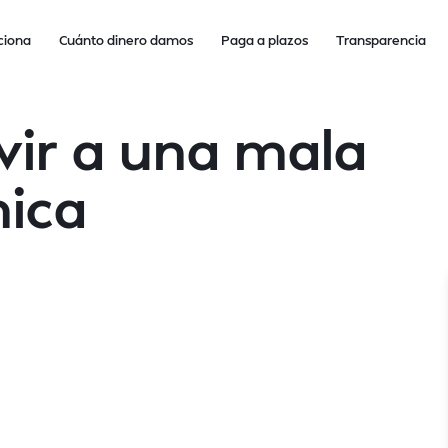
ciona
Cuánto dinero damos
Paga a plazos
Transparencia
vir a una mala
ica