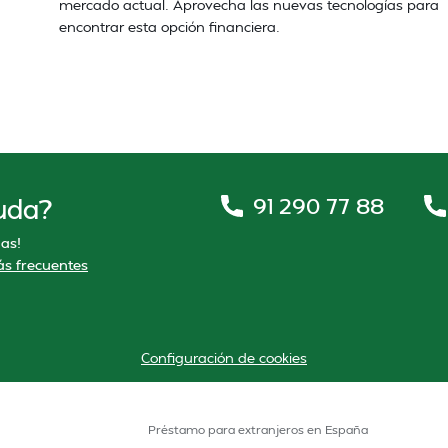
mercado actual. Aprovecha las nuevas tecnologías para
encontrar esta opción financiera.
91 290 77 88
uda?
as!
s frecuentes
Configuración de cookies
Préstamo para extranjeros en España