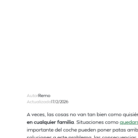
Autor
Remo
Actualizado
17/2/2026
A veces, las cosas no van tan bien como quisi
en cualquier familia
. Situaciones como
quedar
importante del coche pueden poner patas arri
soluciones a este problema, las consecuencia