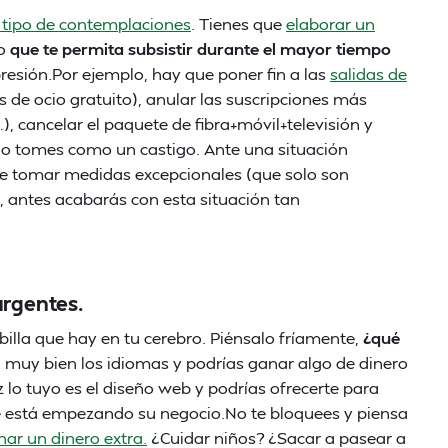
n tipo de contemplaciones
. Tienes que
elaborar un
to
que te permita subsistir durante el mayor tiempo
resión.Por ejemplo, hay que poner fin a las
salidas de
as de ocio gratuito), anular las suscripciones más
…), cancelar el paquete de fibra+móvil+televisión y
 lo tomes como un castigo. Ante una situación
e tomar medidas excepcionales (que solo son
 antes acabarás con esta situación tan
urgentes.
billa que hay en tu cerebro. Piénsalo fríamente,
¿qué
n muy bien los idiomas y podrías ganar algo de dinero
z lo tuyo es el diseño web y podrías ofrecerte para
 está empezando su negocio.No te bloquees y piensa
nar un dinero extra.
¿Cuidar niños? ¿Sacar a pasear a