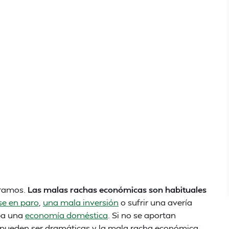
éramos.
Las malas rachas económicas son habituales
se en paro
,
una mala inversión
o sufrir una avería
ba una
economía doméstica
. Si no se aportan
s pueden ser dramáticas y la mala racha económica