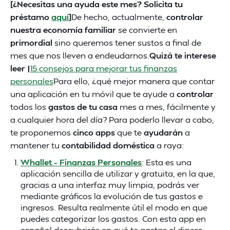
[¿Necesitas una ayuda este mes? Solicita tu
préstamo
aquí
]
De hecho, actualmente,
controlar
nuestra economía familiar
se convierte en
primordial
sino queremos tener sustos a final de
mes que nos lleven a endeudarnos.
Quizá te interese
leer |
15 consejos para mejorar tus finanzas
personales
Para ello, ¿qué mejor manera que contar
una aplicación en tu móvil que te ayude a
controlar
todos los
gastos de tu casa
mes a mes, fácilmente y
a cualquier hora del día? Para poderlo llevar a cabo,
te proponemos
cinco apps
que te
ayudarán
a
mantener tu
contabilidad doméstica
a raya:
Whallet - Finanzas Personales
: Esta es una
aplicación sencilla de utilizar y gratuita, en la que,
gracias a una interfaz muy limpia, podrás ver
mediante gráficos la evolución de tus gastos e
ingresos. Resulta realmente útil el modo en que
puedes categorizar los gastos. Con esta app en
español descubrirás en qué te gastas el dinero.